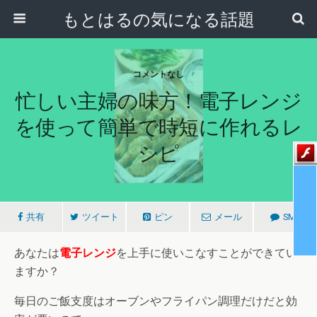
もとはるの気になる話題
コメントなし
忙しい主婦の味方！電子レンジ
を使って簡単で時短に作れるレ
シピ
共有
ツイート
ピン
メール
SMS
あなたは
電子レンジ
を上手に使いこなすことができてい
ますか？
毎日のご飯支度はオーブンやフライパン調理だけだと効