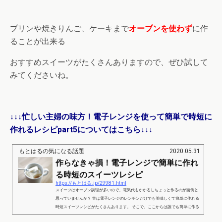
プリンや焼きりんご、ケーキまで
オーブンを使わず
に作
ることが出来る
おすすめスイーツがたくさんありますので、ぜひ試して
みてくださいね。
↓↓↓忙しい主婦の味方！電子レンジを使って簡単で時短に
作れるレシピpart5についてはこちら↓↓↓
もとはるの気になる話題
2020.05.31
作らなきゃ損！電子レンジで簡単に作れ
る時短のスイーツレシピ
https://もとはる.jp/29981.html
スイーツはオーブン調理が多いので、電気代もかかるしちょっと作るのが面倒と
思っていませんか？ 実は電子レンジのレンチンだけでも美味しくて簡単に作れる
時短スイーツレシピがたくさんあります。 そこで、ここからは誰でも簡単に作る
ことが出来る電子レンジの時短スイーツレシピをまとめてみました。 作らなきゃ