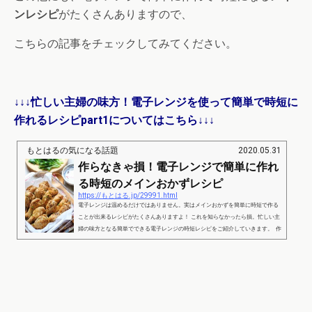
ンレシピ
がたくさんありますので、
こちらの記事をチェックしてみてください。
↓↓↓忙しい主婦の味方！電子レンジを使って簡単で時短に
作れるレシピpart1についてはこちら↓↓↓
もとはるの気になる話題
2020.05.31
作らなきゃ損！電子レンジで簡単に作れ
る時短のメインおかずレシピ
https://もとはる.jp/29991.html
電子レンジは温めるだけではありません。実はメインおかずを簡単に時短で作る
ことが出来るレシピがたくさんありますよ！ これを知らなかったら損。忙しい主
婦の味方となる簡単でできる電子レンジの時短レシピをご紹介していきます。 作
らなきゃ損！電子レンジで簡単に作れる時短のメインおかずレシピpart1ハニーマ
スタードチキン 出典：https://oceans-nadia.com/user/11064/recipe/149886 ＜準
備するもの＞4人分手羽元 800ｇ塩 適量こしょう 適量酒 適量■粒マスター
ド 大さじ2■しょうゆ 大さじ2■はち...