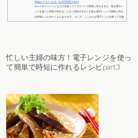
https://もとはる.jp/30000.html
カレーやチャーハンなどの主食ってフライパンで簡単に作れますが、実は電子レ
ンジを使うと時短で作れることをご存知ですか？主食も電子レンジで簡単に作れ
る時短レシピがたくさんあります。 そこで、ここからは電子レンジを使って主食
を簡単に作れる時短レシピをご紹介しますね。 作らなきゃ損！電子レンジで簡単
に作れる時短の主食レシピpart1オムライス 出典：https://kumiko-jp.com/archives/5
4628.html ＜準備するもの＞ご飯 150ｇミックスベジタブル 30ｇツナ缶 1/
2缶塩コショウ 少々ケチャップ ...
忙しい主婦の味方！電子レンジを使っ
て簡単で時短に作れるレシピpart3