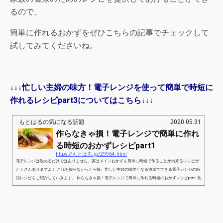
るので、
簡単に作れるおかずをぜひこちらの記事でチェックして
試してみてくださいね。
↓↓↓忙しい主婦の味方！電子レンジを使って簡単で時短に
作れるレシピpart3についてはこちら↓↓↓
もとはるの気になる話題
2020.05.31
作らなきゃ損！電子レンジで簡単に作れ
る時短のおかずレシピpart1
https://もとはる.jp/29964.html
電子レンジは温めるだけではありません。実はメインおかずを簡単に時短で作ることが出来るレシピが
たくさんありますよ！ これを知らなかったら損。忙しい主婦の味方となる簡単でできる電子レンジの時
短レシピをご紹介していきます。 作らなきゃ損！電子レンジで簡単に作れる時短のおかずレシピpart1長
なすのネギダレ 出典：https://erecipe.woman.excite.co.jp/detail/c067553919efa0df13c9b01bd3dd1796.h
tml ＜準備するもの＞ 4人分長なす長ネギ和風ドレッシング ＜作り方＞1.長なすをカットして耐熱容器
に並べま...