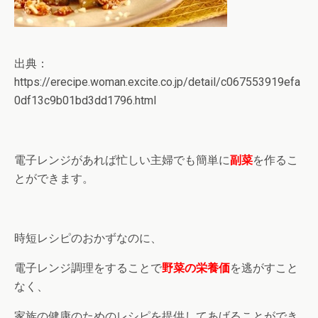
出典：
https://erecipe.woman.excite.co.jp/detail/c067553919efa
0df13c9b01bd3dd1796.html
電子レンジがあれば忙しい主婦でも簡単に
副菜
を作るこ
とができます。
時短レシピのおかずなのに、
電子レンジ調理をすることで
野菜の栄養価
を逃がすこと
なく、
家族の健康のためのレシピを提供してあげることができ