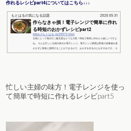
作れるレシピpart4についてはこちら↓↓↓
もとはるの気になる話題
2020.05.31
作らなきゃ損！電子レンジで簡単に作れ
る時短のおかずレシピpart2
https://もとはる.jp/29973.html
主婦にとって毎日のご飯支度はとても大変！時短で簡単に作れたら嬉しいですよ
ね。 そんな忙しい主婦の味方が電子レンジ。電子レンジ調理は野菜の栄養価を逃
がさずに簡単に調理することができるので、おかずを作るのにおすすめです。 そ
こで、ここからは電子レンジを使って簡単に時短で作ることが出来るおかずレシ
ピをご紹介します。 作らなきゃ損！電子レンジで簡単に作れる時短のおかずレシ
ピpart1麻婆豆腐 出典：https://kumiko-jp.com/archives/95183.html ＜準備するもの
＞2人分豆腐 1丁ひき肉 1...
忙しい主婦の味方！電子レンジを使っ
て簡単で時短に作れるレシピpart5