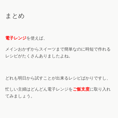
損！電子レンジで簡単に作れる時短のスイーツレシピpart1プリン 出典：https://k
urashinista.jp/articles/detail/16663 ＜準備するもの＞1人分■卵 1個■砂糖 大さじ
2■牛乳 125ｃｃ ▼砂糖...
まとめ
電子レンジ
を使えば、
メインおかずからスイーツまで簡単なのに時短で作れる
レシピがたくさんありましたよね。
どれも明日から試すことが出来るレシピばかりですし、
忙しい主婦はどんどん電子レンジを
ご飯支度
に取り入れ
てみましょう。