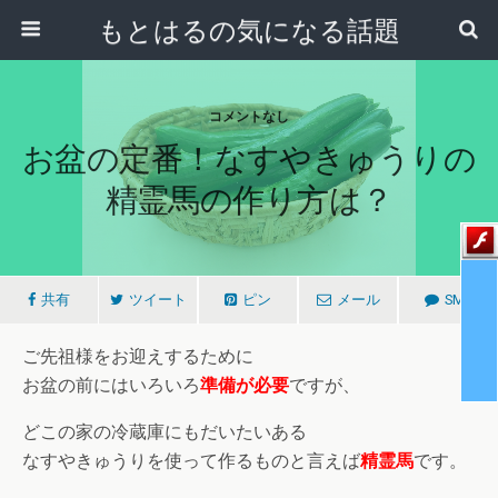
もとはるの気になる話題
コメントなし
お盆の定番！なすやきゅうりの
精霊馬の作り方は？
共有
ツイート
ピン
メール
SMS
ご先祖様をお迎えするために
お盆の前にはいろいろ
準備が必要
ですが、
どこの家の冷蔵庫にもだいたいある
なすやきゅうりを使って作るものと言えば
精霊馬
です。