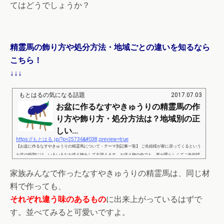
てはどうでしょうか？
精霊馬の飾り方や処分方法・地域ごとの違いを知るなら
こちら！
↓↓↓
もとはるの気になる話題
2017.07.03
お盆に作るなすやきゅうりの精霊馬の作
り方や飾り方・処分方法は？地域別の正
しい...
https://もとはる.jp/?p=25736&#038;preview=true
【お盆に作るなすやきゅうりの精霊馬について・テーマ別記事一覧】 ご先祖様が家に戻ってくるという
お盆の時期には、いろいろなお供え物をして出迎えます。お供え物の中でも、形が愛らしくてご先祖様
をお迎えしない家でも作りたい！となるものが、なすやきゅうりを使って作ることができる精霊馬で
家族みんなで作ったなすやきゅうりの精霊馬は、同じ材
す。夏の野菜として定番のなすやきゅうりを使うだけですから、すぐに用意して作ることができる精霊
馬ですが、地域によって考え方に違いはありますし、飾り方も異なります。なすやきゅうりでどうやっ
料で作っても、
て精霊馬を作るの？ 作った精霊馬は...
それぞれ違う味のあるもの
に出来上がっているはずで
す。並べてみると可愛いですよ。