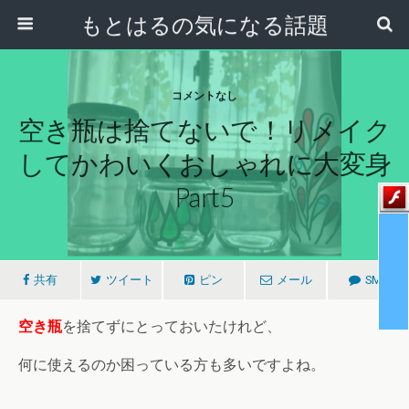
もとはるの気になる話題
コメントなし
空き瓶は捨てないで！リメイク
してかわいくおしゃれに大変身
Part5
共有
ツイート
ピン
メール
SMS
空き瓶
を捨てずにとっておいたけれど、
何に使えるのか困っている方も多いですよね。