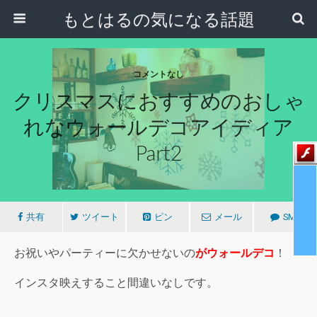
もとはるの気になる話題
コメントなし
クリスマスにおすすめのおしゃ
れなウォールデコアイディア
Part2
共有
ツイート
ピン
メール
SMS
お祝いやパーティーに欠かせないの
がウォールデコ
！
インスタ映えすること間違いなしです。