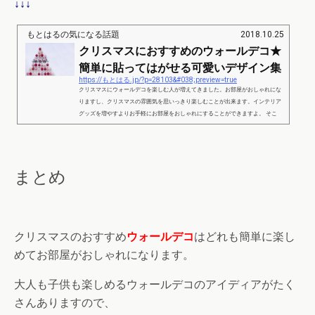
↓↓↓
もとはるの気になる話題
2018.10.25
クリスマスにおすすめのウォールデコ★
簡単に貼ってはがせる可愛いデザイン集
https://もとはる.jp/?p=28103&#038;preview=true
クリスマスにウォールデコを楽しむ人が増えてきました。お部屋がおしゃれにな
りますし、クリスマスの雰囲気を思いっきり楽しむことが出来ます。インテリア
グッズを増やすよりお手軽にお部屋をおしゃれにすることができますよ。 そこ
で、クリスマスのウォールデコのおすすめアイディアをまとめてみました。 おす
すめのウォールデコアイディアでクリスマスはお部屋がおしゃれになるpart1 出
典：https://folk-media.com/330357 クリスマスにおすすめのウォールデコはマス
キングテープや市販で壁に貼れるシールを使う...
まとめ
クリスマスのおすすめ
ウォールデコ
はどれも簡単に楽し
めてお部屋がおしゃれになります。
大人も子供も楽しめるウォールデコのアイディアがたく
さんありますので、