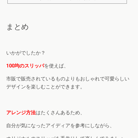
を使ったリメイク術アイディアをまとめてみました。 【100均DIY】スリッパの
リメイク術アイディアを一挙公開！part1 出典：https://ameblo.jp/decouper/entry-1
2283385204.html 100均のスリッパのリメイク術でおすすめなのはデコパージュ
です。好きな柄を貼り付けることができ、デコ...
まとめ
いかがでしたか？
100均のスリッパ
を使えば、
市販で販売されているものよりもおしゃれで可愛らしい
デザインを楽しむことができます。
アレンジ方法
はたくさんあるため、
自分が気になったアイディアを参考にしながら、