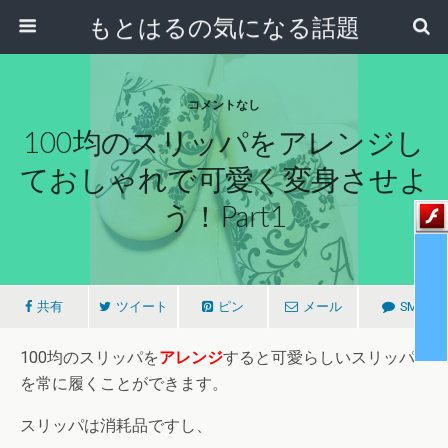
もとはるの気になる話題
コメントなし
100均のスリッパをアレンジし
ておしゃれで可愛く変身させよ
う！part1
共有
ツイート
ピン
メール
SMS
100均のスリッパを
アレンジ
すると可愛らしいスリッパ
を常に履くことができます。
スリッパは消耗品ですし、