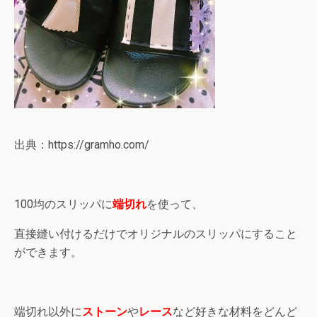
出典：https://gramho.com/
100均のスリッパに
端切れ
を使って、
直接縫い付けるだけでオリジナルのスリッパにすること
ができます。
端切れ以外に
ストーン
や
レース
など好きな材料をどんど