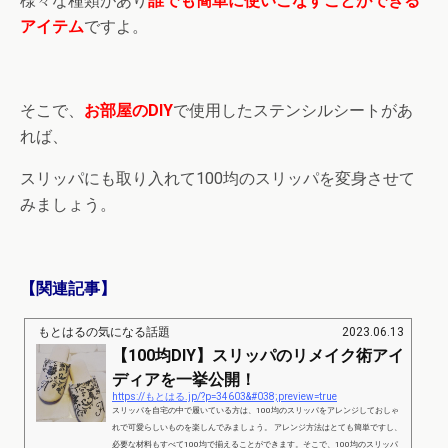
様々な種類があり
誰でも簡単に使いこなすことができる
アイテム
ですよ。
そこで、
お部屋のDIY
で使用したステンシルシートがあ
れば、
スリッパにも取り入れて100均のスリッパを変身させて
みましょう。
【関連記事】
もとはるの気になる話題
2023.06.13
【100均DIY】スリッパのリメイク術アイ
ディアを一挙公開！
https://もとはる.jp/?p=34603&#038;preview=true
スリッパを自宅の中で履いている方は、100均のスリッパをアレンジしておしゃ
れで可愛らしいものを楽しんでみましょう。 アレンジ方法はとても簡単ですし、
必要な材料もすべて100均で揃えることができます。そこで、100均のスリッパ