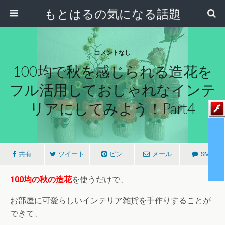
もとはるの気になる話題
コメントなし
100均で秋を感じられる造花を
フル活用しておしゃれなインテ
リアにしてみよう！part4
共有
ツイート
ピン
メール
SMS
100均の秋の造花
を使うだけで、
お部屋に可愛らしいインテリア雑貨を手作りすることが
できて、