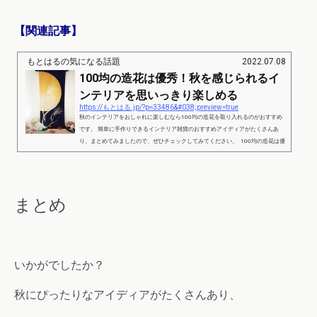
【関連記事】
もとはるの気になる話題
2022.07.08
100均の造花は優秀！秋を感じられるイ
ンテリアを思いっきり楽しめる
https://もとはる.jp/?p=33486&#038;preview=true
秋のインテリアをおしゃれに楽しむなら100均の造花を取り入れるのがおすすめ
です。 簡単に手作りできるインテリア雑貨のおすすめアイディアがたくさんあ
り、まとめてみましたので、ぜひチェックしてみてください。 100均の造花は優
秀！秋を感じられるインテリアを思いっきり楽しめるpart1 出典：https://roomclip.j
p/tag/674x2513 秋はハロウィン以外にも十五夜などお月見を楽しむイベントも
ありますので、それに合わせてインテリアを変えてみるのもおすすめです。 100
均の造花の葉っぱだけを棚に設置...
まとめ
いかがでしたか？
秋にぴったりなアイディアがたくさんあり、