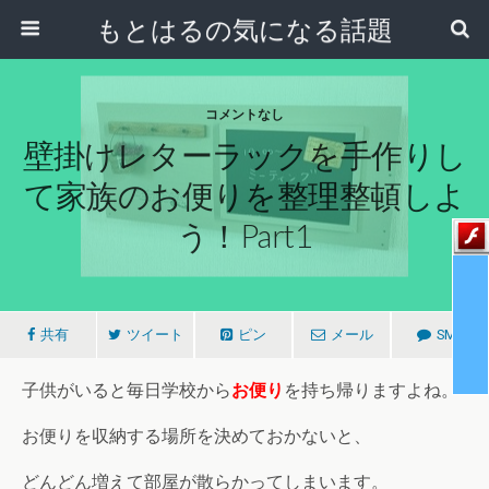
もとはるの気になる話題
コメントなし
壁掛けレターラックを手作りし
て家族のお便りを整理整頓しよ
う！part1
共有
ツイート
ピン
メール
SMS
子供がいると毎日学校から
お便り
を持ち帰りますよね。
お便りを収納する場所を決めておかないと、
どんどん増えて部屋が散らかってしまいます。