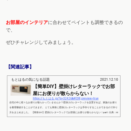
お部屋のインテリア
に合わせてペイントも調整できるの
で、
ぜひチャレンジしてみましょう。
【関連記事】
もとはるの気になる話題
2021.12.10
【簡単DIY】壁掛けレターラックでお部
屋にお便りが散らからない！
https://もとはる.jp/?p=32426&#038;preview=true
自宅の中に様々なお便りが散らかっていませんか？壁掛けのレターラックを設置すれば、家族のお便り
を整理整頓することができます。 とても簡単に壁掛けレターラックは手作りすることができるので作り
方をまとめました。 【簡単DIY】壁掛けレターラックでお部屋にお便りが散らからない！part1 出典：ht
tps://michill.jp/author/column/5144 100均にある材料だけで簡単に壁掛けレターラックを手作りすること
ができます。黒板や小物を引っ掛ける棚を付けてあげると、お部屋のインテリアにもマッチしますし、
使...