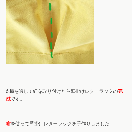
6.棒を通して紐を取り付けたら壁掛けレターラックの
完
成
です。
布
を使って壁掛けレターラックを手作りしました。