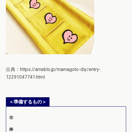
出典：https://ameblo.jp/mamagoto-diy/entry-
12291047741.html
＜準備するもの＞
布
棒