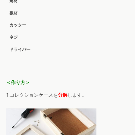
角材
板材
カッター
ネジ
ドライバー
＜作り方＞
1.コレクションケースを
分解
します。