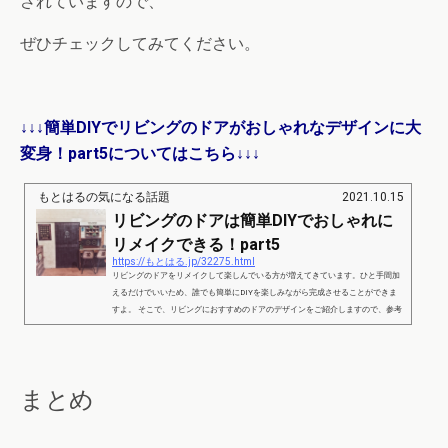
されていますので、
ぜひチェックしてみてください。
↓↓↓簡単DIYでリビングのドアがおしゃれなデザインに大
変身！part5についてはこちら↓↓↓
もとはるの気になる話題
2021.10.15
リビングのドアは簡単DIYでおしゃれに
リメイクできる！part5
https://もとはる.jp/32275.html
リビングのドアをリメイクして楽しんでいる方が増えてきています。ひと手間加
えるだけでいいため、誰でも簡単にDIYを楽しみながら完成させることができま
すよ。 そこで、リビングにおすすめのドアのデザインをご紹介しますので、参考
にしてみてください。 リビングのドアは簡単DIYでおしゃれにリメイクできる！
part1 出典：https://roomclip.jp/mag/archives/8197 リビングをカフェ風の雰囲気で
楽しんでいる方であれば、このようにドアをリメイクするのもおすすめです。 マ
スキングテープを貼り付ける...
まとめ