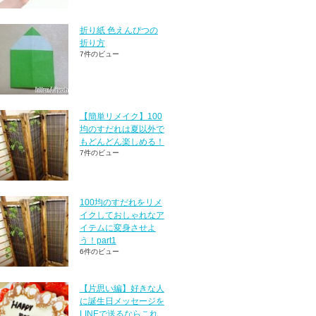
折り紙 色えんぴつの
折り方
7件のビュー
【簡単リメイク】100
均のすだれは夏以外で
もどんどん楽しめる！
7件のビュー
100均のすだれをリメ
イクしておしゃれなア
イテムに変身させよ
う！part1
6件のビュー
【片思い編】好きな人
に誕生日メッセージを
LINEで送るならこれ