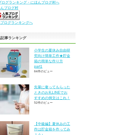
ほんブログ村
気ブログランキングへ
気記事ランキング
小学生の夏休み自由研
究向け簡単工作★貯金
箱の簡単な作り方
part1
64件のビュー
先輩に奢ってもらった
ときのお礼LINEでお
すすめの例文はこれ！
52件のビュー
【中級編】夏休みの工
作は貯金箱を作ってみ
よう♪