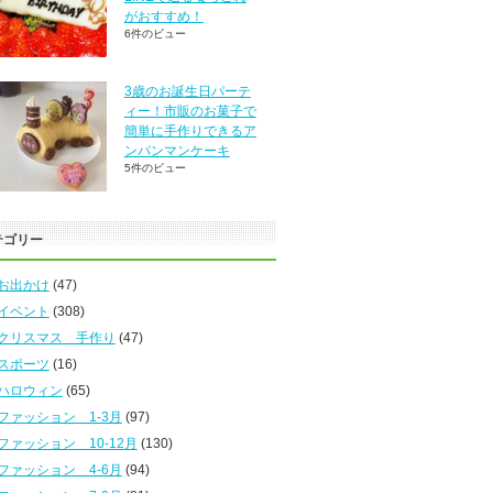
がおすすめ！
6件のビュー
3歳のお誕生日パーテ
ィー！市販のお菓子で
簡単に手作りできるア
ンパンマンケーキ
5件のビュー
テゴリー
お出かけ
(47)
イベント
(308)
クリスマス 手作り
(47)
スポーツ
(16)
ハロウィン
(65)
ファッション 1-3月
(97)
ファッション 10-12月
(130)
ファッション 4-6月
(94)