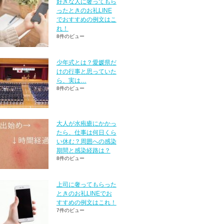
好きな人に奢ってもら
ったときのお礼LINE
でおすすめの例文はこ
れ！
8件のビュー
少年式とは？愛媛県だ
けの行事と思っていた
ら、実は…
8件のビュー
大人が水疱瘡にかかっ
たら、仕事は何日くら
い休む？周囲への感染
期間と感染経路は？
8件のビュー
上司に奢ってもらった
ときのお礼LINEでお
すすめの例文はこれ！
7件のビュー