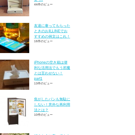
44件のビュー
友達に奢ってもらった
ときのお礼LINEでお
すすめの例文はこれ！
16件のビュー
iPhoneの空き箱は便
利な活用法でもう邪魔
とは言わせない！
part1
13件のビュー
焦がしたパンも無駄に
しない！意外な再利用
法とは？
10件のビュー