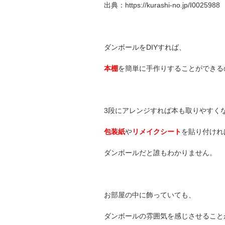
出典：https://kurashi-no.jp/I0025988
ダンボールをDIYすれば、
本棚
を簡単に手作りすることができる
3段にアレンジすれば本も取りやすく
包装紙
や
リメイクシート
を貼り付けれ
ダンボールだと誰もわかりません。
お部屋の中に飾っていても、
ダンボールの雰囲気を感じさせること