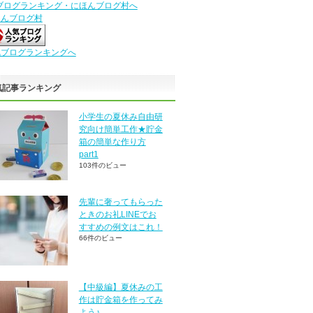
ほんブログ村
気ブログランキングへ
気記事ランキング
小学生の夏休み自由研
究向け簡単工作★貯金
箱の簡単な作り方
part1
103件のビュー
先輩に奢ってもらった
ときのお礼LINEでお
すすめの例文はこれ！
66件のビュー
【中級編】夏休みの工
作は貯金箱を作ってみ
よう♪