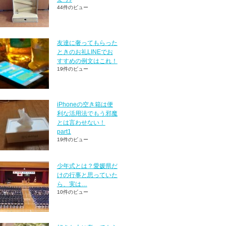
44件のビュー
友達に奢ってもらった
ときのお礼LINEでお
すすめの例文はこれ！
19件のビュー
iPhoneの空き箱は便
利な活用法でもう邪魔
とは言わせない！
part1
19件のビュー
少年式とは？愛媛県だ
けの行事と思っていた
ら、実は…
10件のビュー