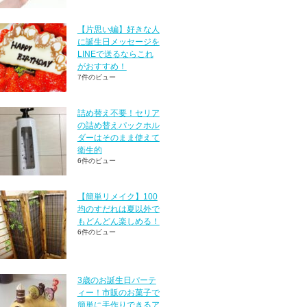
【片思い編】好きな人
に誕生日メッセージを
LINEで送るならこれ
がおすすめ！
7件のビュー
詰め替え不要！セリア
の詰め替えパックホル
ダーはそのまま使えて
衛生的
6件のビュー
【簡単リメイク】100
均のすだれは夏以外で
もどんどん楽しめる！
6件のビュー
3歳のお誕生日パーテ
ィー！市販のお菓子で
簡単に手作りできるア