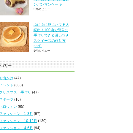
ンパンマンケーキ
5件のビュー
ぷにぷに感にハマる人
続出！100均で簡単に
手作りできる激カワ★
スクイーズの作り方
part1
5件のビュー
テゴリー
お出かけ
(47)
イベント
(308)
クリスマス 手作り
(47)
スポーツ
(16)
ハロウィン
(65)
ファッション 1-3月
(97)
ファッション 10-12月
(130)
ファッション 4-6月
(94)