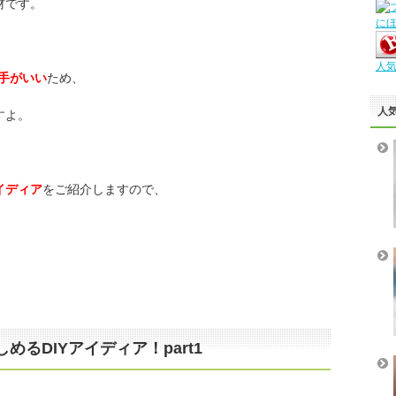
材です。
に
人
手がいい
ため、
人
すよ。
アイディア
をご紹介しますので、
るDIYアイディア！part1