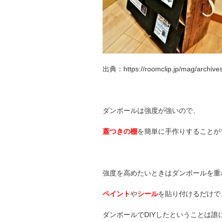
出典：https://roomclip.jp/mag/archive
ダンボールは強度が強いので、
蓋つきの棚
を簡単に手作りすることが
強度を高めたいときはダンボールを重
ペイント
や
シール
を貼り付けるだけで
ダンボールでDIYしたということは誰