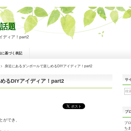
話題
ディア！part2
法に基づく表記
身近にあるダンボールで楽しめるDIYアイディア！part2
サ
るDIYアイディア！part2
ブ
とができ、
ブロ
ちま