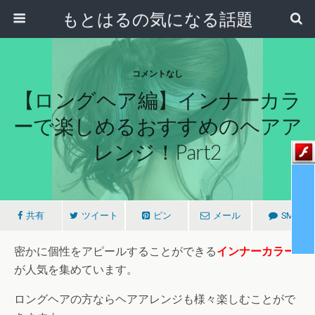
もとはるの気になる話題
コメントなし
【ロングヘア編】インナーカラ
ーで楽しめるおすすめのヘアア
レンジ！part2
共有
ツイート
ピン
メール
SMS
密かに個性をアピールすることができる
インナーカラー
が人気を集めています。
ロングヘアの方ならヘアアレンジも様々楽しむことがで