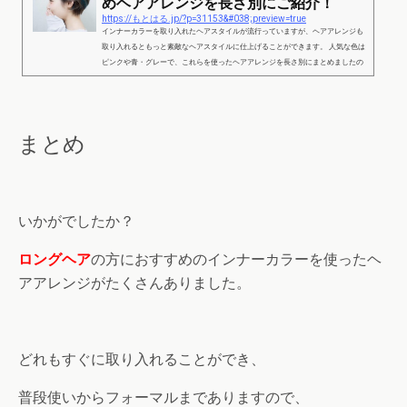
めヘアアレンジを長さ別にご紹介！
https://もとはる.jp/?p=31153&#038;preview=true
インナーカラーを取り入れたヘアスタイルが流行っていますが、ヘアアレンジも
取り入れるともっと素敵なヘアスタイルに仕上げることができます。 人気な色は
ピンクや青・グレーで、これらを使ったヘアアレンジを長さ別にまとめましたの
で、チェックしてみてください。 人気のインナーカラーで楽しめるおすすめヘア
アレンジを長さ別にご紹介！part1 出典：https://www.pinterest.jp/pin/531213718
529828752/ ショートヘアでもインナーカラーを取り入れたヘアアレンジを楽し
むことができ、編み込みやハーフアッ...
まとめ
いかがでしたか？
ロングヘア
の方におすすめのインナーカラーを使ったヘ
アアレンジがたくさんありました。
どれもすぐに取り入れることができ、
普段使いからフォーマルまでありますので、