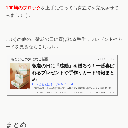
100均のブロック
を上手に使って写真立てを完成させて
みましょう。
↓↓↓その他の、敬老の日に喜ばれる手作りプレゼントやカ
ードを見るならこちら↓↓↓
もとはるの気になる話題
2016.06.05
敬老の日に『感動』を贈ろう！一番喜ば
れるプレゼントや手作りカード情報まと
め
https://もとはる.jp/24600.html
【敬老の日・テーマ別記事一覧】 9月の第3月曜日に毎年やってくる敬老の日、
いつもは離れて暮らしているおじいちゃんやおばあちゃんに、娘や息子、そして
孫から何かプレゼントをしているという方は多いです★ おじいちゃん、おばあち
ゃんは普段はなかなか会えない孫からのプレゼントは何よりも喜びますが、何を
あげたら一番喜んでもらえるでしょうか。敬老の日のプレゼントのおすすめにつ
いて考えました♪身近なもので手作りできる敬老の日オススメプレゼント1 牛乳
パックで作るメガネたて 出典：http://ameblo.j...
まとめ