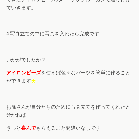
ていきます。
4.写真立ての中に写真を入れたら完成です。
いかがでしたか？
アイロンビーズ
を使えば色々なパーツを簡単に作ること
ができます
★
お孫さんが自分たちのために写真立てを作ってくれたと
分かれば
きっと
喜んで
もらえること間違いなしです。