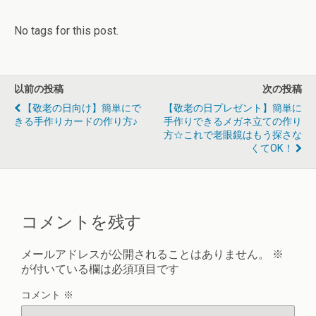
No tags for this post.
以前の投稿
次の投稿
【敬老の日向け】簡単にで
【敬老の日プレゼント】簡単に
きる手作りカードの作り方♪
手作りできるメガネ立ての作り
方☆これで老眼鏡はもう探さな
くてOK！
コメントを残す
メールアドレスが公開されることはありません。
※
が付いている欄は必須項目です
コメント
※