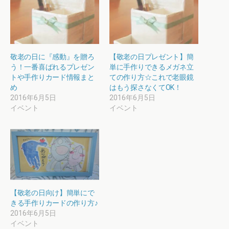
敬老の日に『感動』を贈ろ
【敬老の日プレゼント】簡
う！一番喜ばれるプレゼン
単に手作りできるメガネ立
トや手作りカード情報まと
ての作り方☆これで老眼鏡
め
はもう探さなくてOK！
2016年6月5日
2016年6月5日
イベント
イベント
【敬老の日向け】簡単にで
きる手作りカードの作り方♪
2016年6月5日
イベント