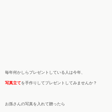
毎年何かしらプレゼントしている人は今年、
写真立て
を手作りしてプレゼントしてみませんか？
お孫さんの写真を入れて贈ったら