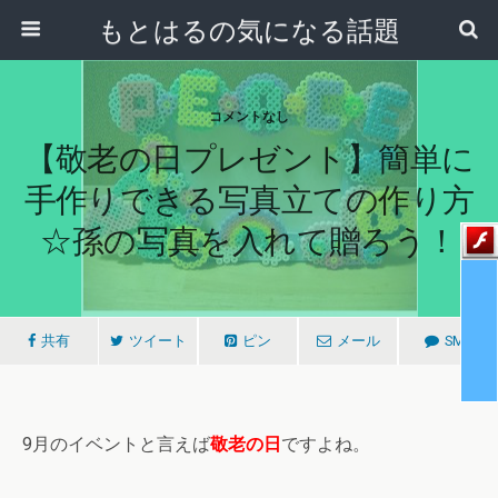
もとはるの気になる話題
コメントなし
【敬老の日プレゼント】簡単に
手作りできる写真立ての作り方
☆孫の写真を入れて贈ろう！
共有
ツイート
ピン
メール
SMS
9月のイベントと言えば
敬老の日
ですよね。