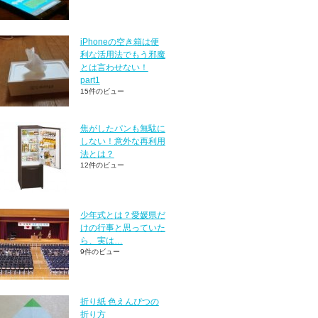
iPhoneの空き箱は便
利な活用法でもう邪魔
とは言わせない！
part1
15件のビュー
焦がしたパンも無駄に
しない！意外な再利用
法とは？
12件のビュー
少年式とは？愛媛県だ
けの行事と思っていた
ら、実は…
9件のビュー
折り紙 色えんぴつの
折り方