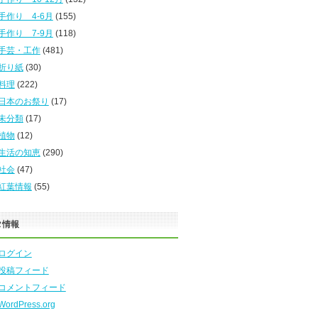
手作り 4-6月
(155)
手作り 7-9月
(118)
手芸・工作
(481)
折り紙
(30)
料理
(222)
日本のお祭り
(17)
未分類
(17)
植物
(12)
生活の知恵
(290)
社会
(47)
紅葉情報
(55)
タ情報
ログイン
投稿フィード
コメントフィード
WordPress.org