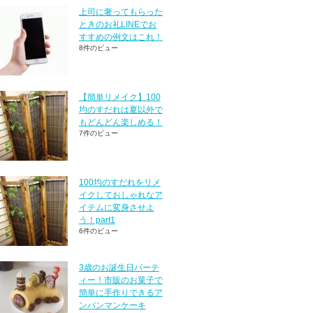
上司に奢ってもらった
ときのお礼LINEでお
すすめの例文はこれ！
8件のビュー
【簡単リメイク】100
均のすだれは夏以外で
もどんどん楽しめる！
7件のビュー
100均のすだれをリメ
イクしておしゃれなア
イテムに変身させよ
う！part1
6件のビュー
3歳のお誕生日パーテ
ィー！市販のお菓子で
簡単に手作りできるア
ンパンマンケーキ