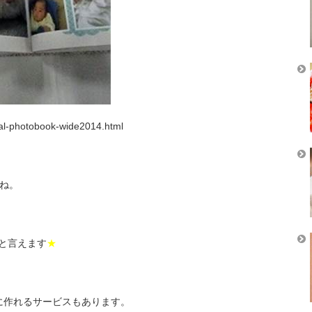
oal-photobook-wide2014.html
よね。
と言えます
★
に作れるサービスもあります。