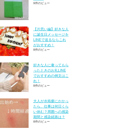
9件のビュー
【片思い編】好きな人
に誕生日メッセージを
LINEで送るならこれ
がおすすめ！
8件のビュー
好きな人に奢ってもら
ったときのお礼LINE
でおすすめの例文はこ
れ！
8件のビュー
大人が水疱瘡にかかっ
たら、仕事は何日くら
い休む？周囲への感染
期間と感染経路は？
8件のビュー