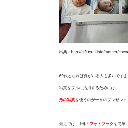
出典：http://gift.tsuu.info/mother/coc
60代となれば孫がいる人も多いです
写真をフルに活用するためには
孫の写真
を使うのが一番のプレゼント
最近では、1冊の
フォトブック
を簡単