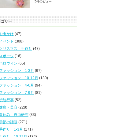
5件のビュー
テゴリー
お出かけ
(47)
イベント
(308)
クリスマス 手作り
(47)
スポーツ
(16)
ハロウィン
(65)
ファッション 1-3月
(97)
ファッション 10-12月
(130)
ファッション 4-6月
(94)
ファッション 7-9月
(81)
伝統行事
(52)
健康・美容
(228)
夏休み 自由研究
(33)
季節の話題
(271)
手作り 1-3月
(171)
手作り 10-12月
(132)