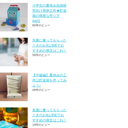
小学生の夏休み自由研
究向け簡単工作★貯金
箱の簡単な作り方
part1
90件のビュー
先輩に奢ってもらった
ときのお礼LINEでお
すすめの例文はこれ！
59件のビュー
【中級編】夏休みの工
作は貯金箱を作ってみ
よう♪
48件のビュー
友達に奢ってもらった
ときのお礼LINEでお
すすめの例文はこれ！
19件のビュー