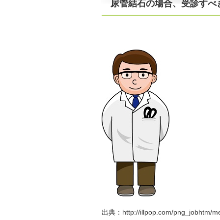
尿管結石の場合、受診すべ
出典：http://illpop.com/png_jobhtm/m