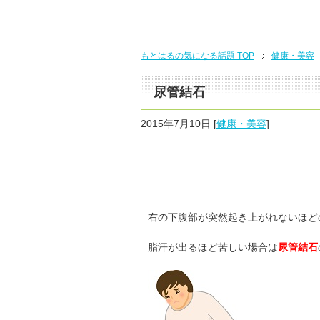
もとはるの気になる話題
TOP
健康・美容
尿管結石
2015年7月10日
[
健康・美容
]
右の下腹部が突然起き上がれないほど
脂汗が出るほど苦しい場合は
尿管結石