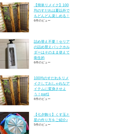
【簡単リメイク】100
均のすだれは夏以外で
もどんどん楽しめる！
6件のビュー
詰め替え不要！セリア
の詰め替えパックホル
ダーはそのまま使えて
衛生的
6件のビュー
100均のすだれをリメ
イクしておしゃれなア
イテムに変身させよ
う！part1
6件のビュー
【七夕飾り】くす玉と
星の作り方をご紹介♪
5件のビュー