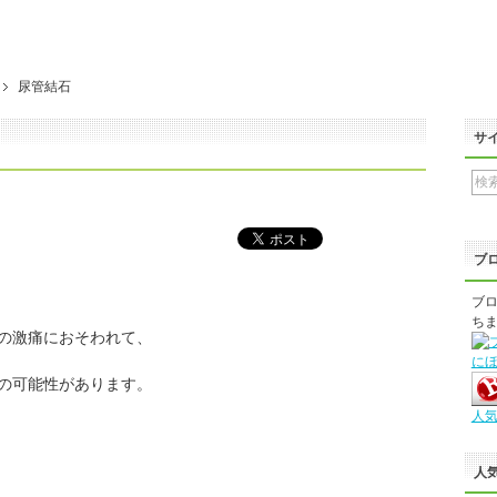
尿管結石
サ
ブ
ブロ
ちま
の激痛におそわれて、
に
の可能性があります。
人
人