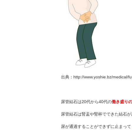
出典：http://www.yoshie.bz/medical/fu
尿管結石は20代から40代の
働き盛り
尿管結石は腎盂や腎杯でできた結石が
尿が通過することができずに止まって