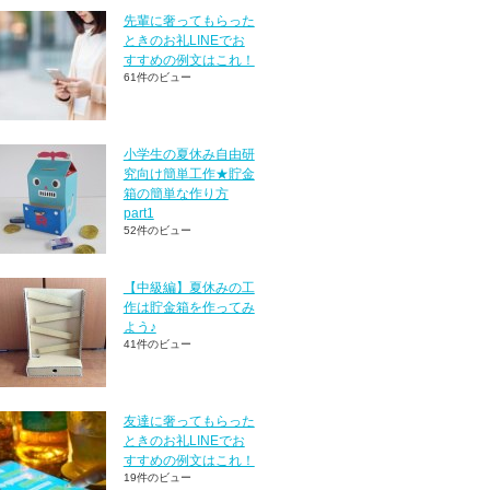
先輩に奢ってもらった
ときのお礼LINEでお
すすめの例文はこれ！
61件のビュー
小学生の夏休み自由研
究向け簡単工作★貯金
箱の簡単な作り方
part1
52件のビュー
【中級編】夏休みの工
作は貯金箱を作ってみ
よう♪
41件のビュー
友達に奢ってもらった
ときのお礼LINEでお
すすめの例文はこれ！
19件のビュー