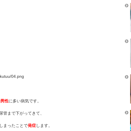
kutuu/04.png
の男性
に多い病気です。
尿管まで下がってきて、
しまったことで
発症
します。