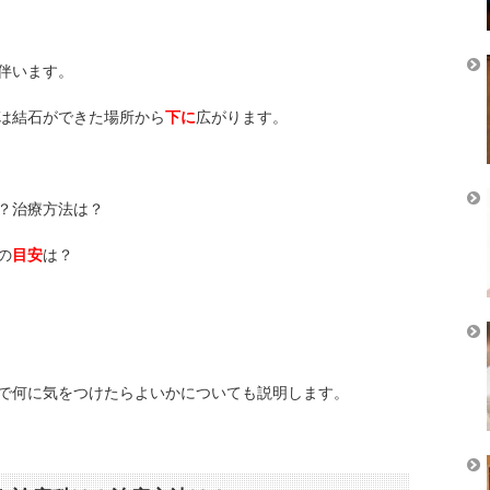
伴います。
は結石ができた場所から
下に
広がります。
？治療方法は？
の
目安
は？
で何に気をつけたらよいかについても説明します。