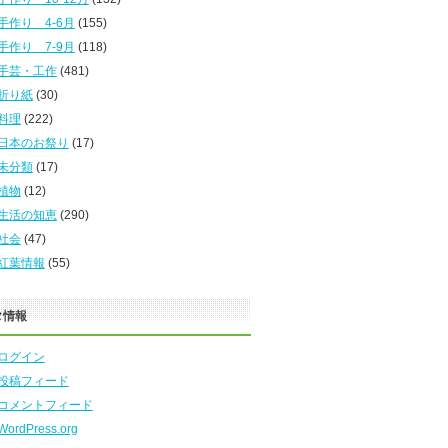
手作り 4-6月
(155)
手作り 7-9月
(118)
手芸・工作
(481)
折り紙
(30)
料理
(222)
日本のお祭り
(17)
未分類
(17)
植物
(12)
生活の知恵
(290)
社会
(47)
紅葉情報
(55)
タ情報
ログイン
投稿フィード
コメントフィード
WordPress.org