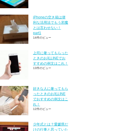
iPhoneの空き箱は便
利な活用法でもう邪魔
とは言わせない！
part1
14件のビュー
上司に奢ってもらった
ときのお礼LINEでお
すすめの例文はこれ！
13件のビュー
好きな人に奢ってもら
ったときのお礼LINE
でおすすめの例文はこ
れ！
12件のビュー
少年式とは？愛媛県だ
けの行事と思っていた