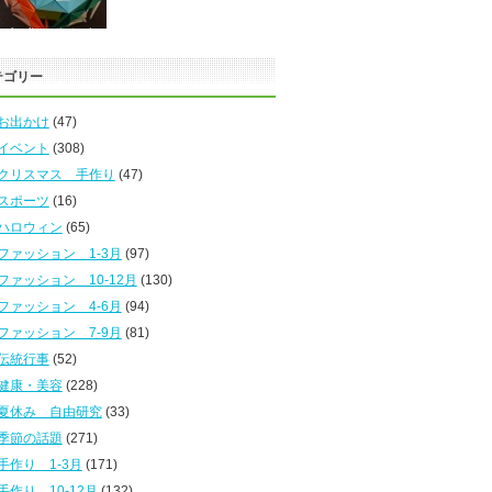
テゴリー
お出かけ
(47)
イベント
(308)
クリスマス 手作り
(47)
スポーツ
(16)
ハロウィン
(65)
ファッション 1-3月
(97)
ファッション 10-12月
(130)
ファッション 4-6月
(94)
ファッション 7-9月
(81)
伝統行事
(52)
健康・美容
(228)
夏休み 自由研究
(33)
季節の話題
(271)
手作り 1-3月
(171)
手作り 10-12月
(132)