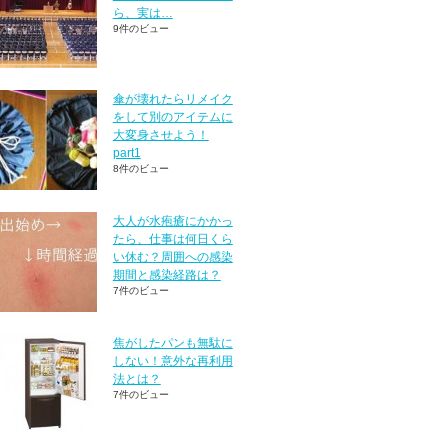
ら、実は…
9件のビュー
傘が壊れたらリメイク
をして別のアイテムに
大変身させよう！
part1
8件のビュー
大人が水疱瘡にかかっ
たら、仕事は何日くら
い休む？周囲への感染
期間と感染経路は？
7件のビュー
焦がしたパンも無駄に
しない！意外な再利用
法とは？
7件のビュー