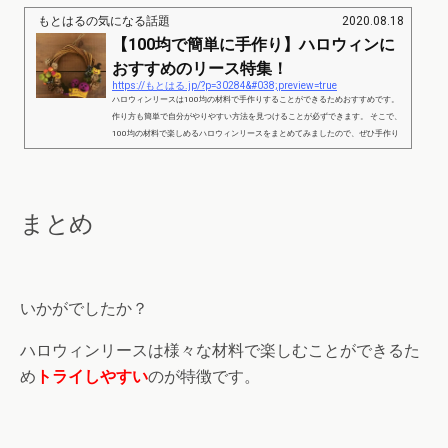
もとはるの気になる話題
2020.08.18
【100均で簡単に手作り】ハロウィンに
おすすめのリース特集！
https://もとはる.jp/?p=30284&#038;preview=true
ハロウィンリースは100均の材料で手作りすることができるためおすすめです。
作り方も簡単で自分がやりやすい方法を見つけることが必ずできます。 そこで、
100均の材料で楽しめるハロウィンリースをまとめてみましたので、ぜひ手作り
してみてください。 【100均で簡単に手作り】ハロウィンにおすすめのリース特
集！part1 出典：http://haseco.jp/staff-blog/detail0013.html ハロウィンリースの基
本的な作り方で楽しむことができるデザインです。ハロウィンが近くなると100
均でも様々なパーツが販売されます...
まとめ
いかがでしたか？
ハロウィンリースは様々な材料で楽しむことができるた
め
トライしやすい
のが特徴です。