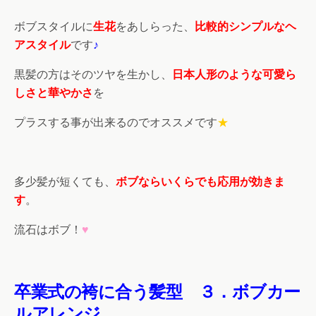
ボブスタイルに
生花
をあしらった、
比較的シンプルなヘ
アスタイル
です
♪
黒髪の方はそのツヤを生かし、
日本人形のような可愛ら
しさと華やかさ
を
プラスする事が出来るのでオススメです
★
多少髪が短くても、
ボブならいくらでも応用が効きま
す
。
流石はボブ！
♥
卒業式の袴に合う髪型
３．ボブカー
ルアレンジ