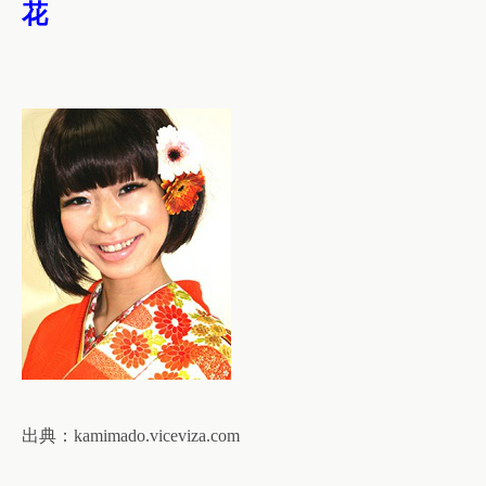
花
出典：
kamimado.viceviza.com