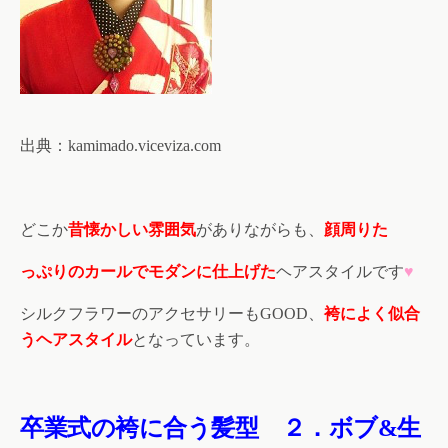
出典：
kamimado.viceviza.com
どこか
昔懐かしい雰囲気
がありながらも、
顔周りた
っぷりのカールでモダンに仕上げた
ヘアスタイルです
♥
シルクフラワーのアクセサリーも
、
袴によく似合
GOOD
うヘアスタイル
となっています。
卒業式の袴に合う髪型
２．ボブ
生
&