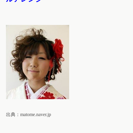
出典：
matome.naver.jp