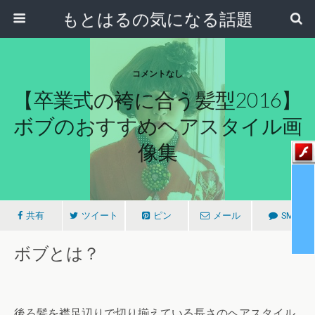
もとはるの気になる話題
コメントなし
【卒業式の袴に合う髪型2016】
ボブのおすすめヘアスタイル画
像集
共有
ツイート
ピン
メール
SMS
ボブとは？
後ろ髪を襟足辺りで切り揃えている長さのヘアスタイル