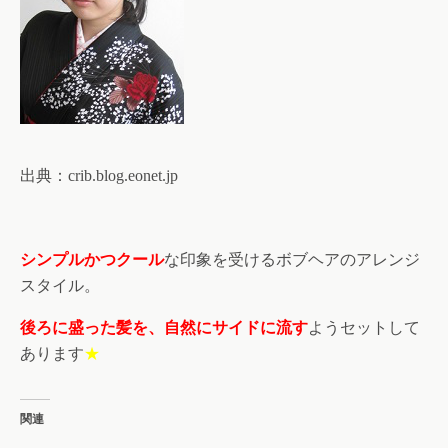
出典：
crib.blog.eonet.jp
シンプルかつクール
な印象を受けるボブヘアのアレンジ
スタイル。
後ろに盛った髪を、自然にサイドに流す
ようセットして
あります
★
関連