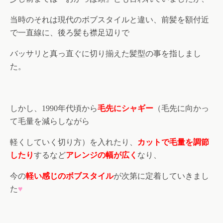
当時のそれは現代のボブスタイルと違い、前髪を額付近
で一直線に、後ろ髪も襟足辺りで
バッサリと真っ直ぐに切り揃えた髪型の事を指しまし
た。
しかし、
年代頃から
毛先にシャギー
（毛先に向かっ
1990
て毛量を減らしながら
軽くしていく切り方）を入れたり、
カットで毛量を調節
したり
するなど
アレンジの幅が広く
なり、
今の
軽い感じのボブスタイル
が次第に定着していきまし
た
♥