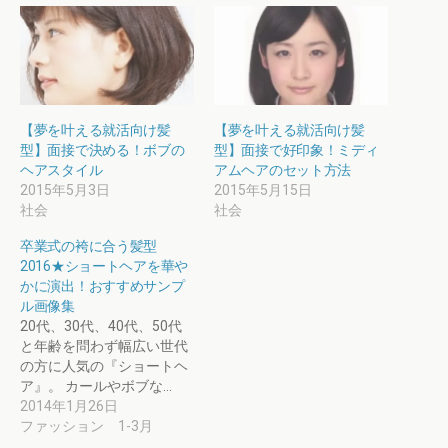
【夢を叶える就活向け髪
【夢を叶える就活向け髪
型】面接で決める！ボブの
型】面接で好印象！ミディ
ヘアスタイル
アムヘアのセット方法
2015年5月3日
2015年5月15日
社会
社会
卒業式の袴に合う髪型
2016★ショートヘアを華や
かに演出！おすすめサンプ
ル画像集
20代、30代、40代、50代
と年齢を問わず幅広い世代
の方に人気の『ショートヘ
ア』。 カールやボブな…
2014年1月26日
ファッション 1-3月