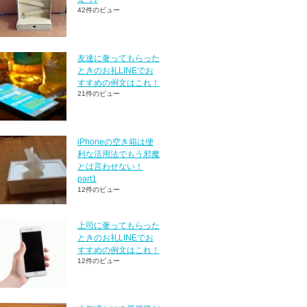
42件のビュー
友達に奢ってもらった
ときのお礼LINEでお
すすめの例文はこれ！
21件のビュー
iPhoneの空き箱は便
利な活用法でもう邪魔
とは言わせない！
part1
12件のビュー
上司に奢ってもらった
ときのお礼LINEでお
すすめの例文はこれ！
12件のビュー