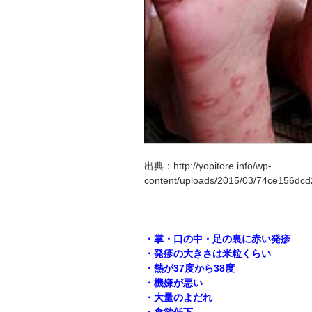
出典：http://yopitore.info/wp-
content/uploads/2015/03/74ce156dc
・掌・口の中・足の裏に赤い発疹
・発疹の大きさは米粒くらい
・熱が37度から38度
・機嫌が悪い
・大量のよだれ
・食欲低下