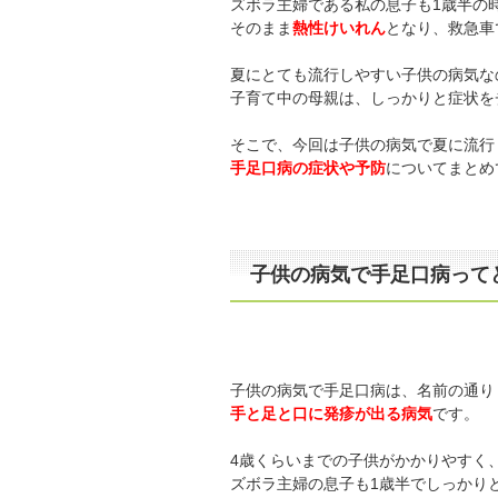
ズボラ主婦である私の息子も1歳半の
そのまま
熱性けいれん
となり、救急車
夏にとても流行しやすい子供の病気な
子育て中の母親は、しっかりと症状を
そこで、今回は子供の病気で夏に流行
手足口病の症状や予防
についてまとめ
子供の病気で手足口病って
子供の病気で手足口病は、名前の通り
手と足と口に発疹が出る病気
です。
4歳くらいまでの子供がかかりやすく
ズボラ主婦の息子も1歳半でしっかり