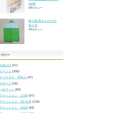
part3
6件のビュー
折り紙 色えんぴつの
折り方
6件のビュー
テゴリー
お出かけ
(47)
イベント
(308)
クリスマス 手作り
(47)
スポーツ
(16)
ハロウィン
(65)
ファッション 1-3月
(97)
ファッション 10-12月
(130)
ファッション 4-6月
(94)