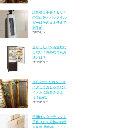
詰め替え不要！セリア
の詰め替えパックホル
ダーはそのまま使えて
衛生的
7件のビュー
焦がしたパンも無駄に
しない！意外な再利用
法とは？
7件のビュー
100均のすだれをリメ
イクしておしゃれなア
イテムに変身させよ
う！part1
7件のビュー
壁掛けレターラックを
手作りして家族のお便
りを整理整頓しよう！