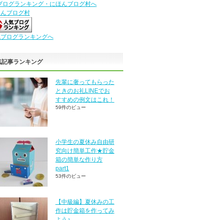
ほんブログ村
気ブログランキングへ
気記事ランキング
先輩に奢ってもらった
ときのお礼LINEでお
すすめの例文はこれ！
59件のビュー
小学生の夏休み自由研
究向け簡単工作★貯金
箱の簡単な作り方
part1
53件のビュー
【中級編】夏休みの工
作は貯金箱を作ってみ
よう♪