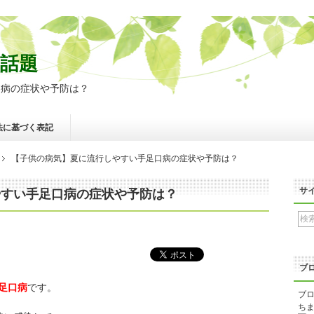
話題
口病の症状や予防は？
法に基づく表記
【子供の病気】夏に流行しやすい手足口病の症状や予防は？
サ
やすい手足口病の症状や予防は？
ブ
足口病
です。
ブロ
ちま