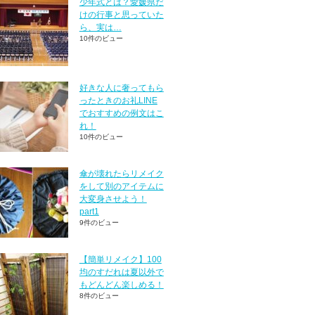
少年式とは？愛媛県だ
けの行事と思っていた
ら、実は…
10件のビュー
好きな人に奢ってもら
ったときのお礼LINE
でおすすめの例文はこ
れ！
10件のビュー
傘が壊れたらリメイク
をして別のアイテムに
大変身させよう！
part1
9件のビュー
【簡単リメイク】100
均のすだれは夏以外で
もどんどん楽しめる！
8件のビュー